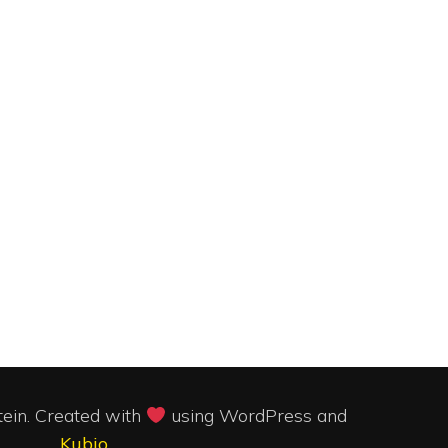
in. Created with
using WordPress and
Kubio