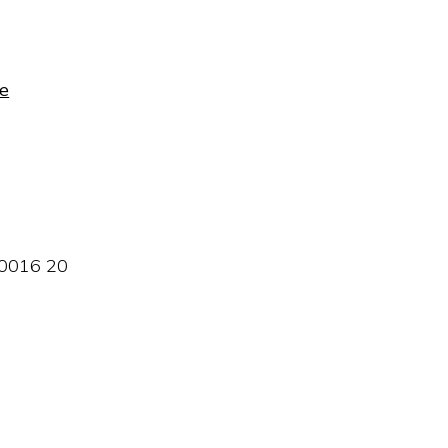
4
de
 0016 20